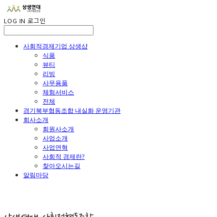
LOG IN
로그인
사회적경제기업 상생샵
식품
뷰티
리빙
사무용품
체험서비스
전체
경기북부협동조합 내실화 운영기관
회사소개
회원사소개
사업소개
사업연혁
사회적 경제란?
찾아오시는길
알림마당