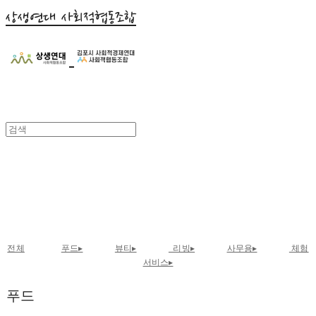
상생연대 사회적협동조합
뷰티
전체
푸드▸
뷰티▸
리빙▸
사무용▸
체험
서비스▸
푸드