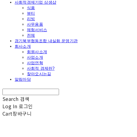
사회적경제기업 상생샵
식품
뷰티
리빙
사무용품
체험서비스
전체
경기북부협동조합 내실화 운영기관
회사소개
회원사소개
사업소개
사업연혁
사회적 경제란?
찾아오시는길
알림마당
Search
검색
Log In
로그인
Cart
장바구니