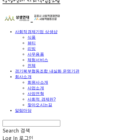
상생연대 사회적협동조합
사회적경제기업 상생샵
식품
뷰티
리빙
사무용품
체험서비스
전체
경기북부협동조합 내실화 운영기관
회사소개
회원사소개
사업소개
사업연혁
사회적 경제란?
찾아오시는길
알림마당
Search
검색
Log In
로그인