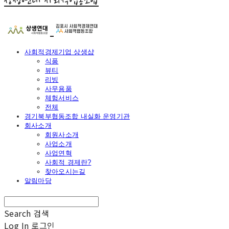
상생연대 사회적협동조합
사회적경제기업 상생샵
식품
뷰티
리빙
사무용품
체험서비스
전체
경기북부협동조합 내실화 운영기관
회사소개
회원사소개
사업소개
사업연혁
사회적 경제란?
찾아오시는길
알림마당
Search
검색
Log In
로그인