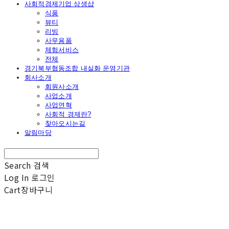
사회적경제기업 상생샵
식품
뷰티
리빙
사무용품
체험서비스
전체
경기북부협동조합 내실화 운영기관
회사소개
회원사소개
사업소개
사업연혁
사회적 경제란?
찾아오시는길
알림마당
Search
검색
Log In
로그인
Cart
장바구니