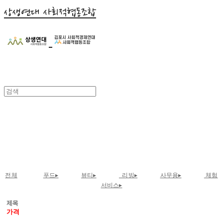
상생연대 사회적협동조합
사무용품
전체
푸드▸
뷰티▸
리빙▸
사무용▸
체험
서비스▸
제목
가격