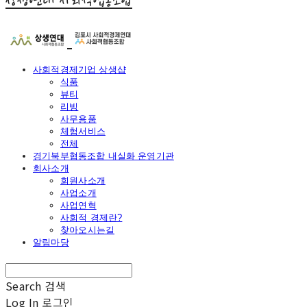
상생연대 사회적협동조합
사회적경제기업 상생샵
식품
뷰티
리빙
사무용품
체험서비스
전체
경기북부협동조합 내실화 운영기관
회사소개
회원사소개
사업소개
사업연혁
사회적 경제란?
찾아오시는길
알림마당
Search
검색
Log In
로그인