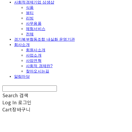
사회적경제기업 상생샵
식품
뷰티
리빙
사무용품
체험서비스
전체
경기북부협동조합 내실화 운영기관
회사소개
회원사소개
사업소개
사업연혁
사회적 경제란?
찾아오시는길
알림마당
Search
검색
Log In
로그인
Cart
장바구니