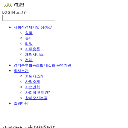
LOG IN
로그인
사회적경제기업 상생샵
식품
뷰티
리빙
사무용품
체험서비스
전체
경기북부협동조합 내실화 운영기관
회사소개
회원사소개
사업소개
사업연혁
사회적 경제란?
찾아오시는길
알림마당