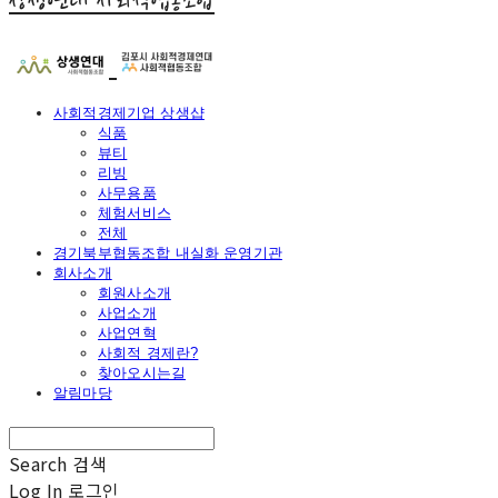
상생연대 사회적협동조합
사회적경제기업 상생샵
식품
뷰티
리빙
사무용품
체험서비스
전체
경기북부협동조합 내실화 운영기관
회사소개
회원사소개
사업소개
사업연혁
사회적 경제란?
찾아오시는길
알림마당
Search
검색
Log In
로그인