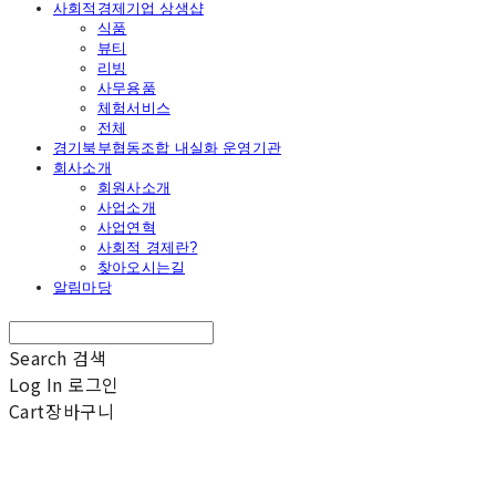
사회적경제기업 상생샵
식품
뷰티
리빙
사무용품
체험서비스
전체
경기북부협동조합 내실화 운영기관
회사소개
회원사소개
사업소개
사업연혁
사회적 경제란?
찾아오시는길
알림마당
Search
검색
Log In
로그인
Cart
장바구니