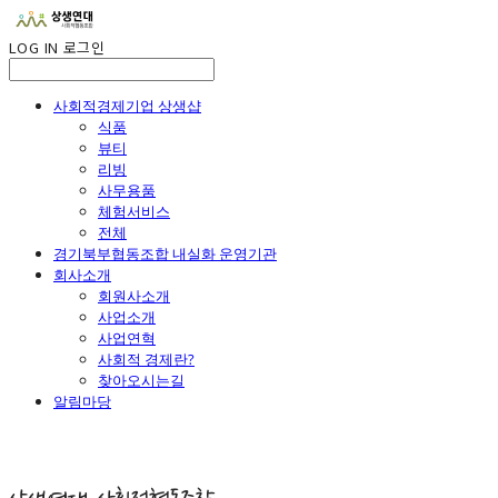
LOG IN
로그인
사회적경제기업 상생샵
식품
뷰티
리빙
사무용품
체험서비스
전체
경기북부협동조합 내실화 운영기관
회사소개
회원사소개
사업소개
사업연혁
사회적 경제란?
찾아오시는길
알림마당