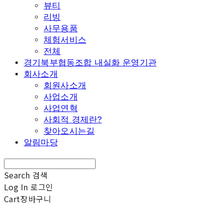
뷰티
리빙
사무용품
체험서비스
전체
경기북부협동조합 내실화 운영기관
회사소개
회원사소개
사업소개
사업연혁
사회적 경제란?
찾아오시는길
알림마당
Search
검색
Log In
로그인
Cart
장바구니