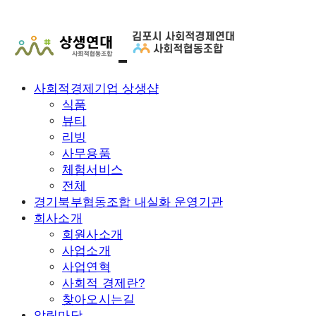
사회적경제기업 상생샵
식품
뷰티
리빙
사무용품
체험서비스
전체
경기북부협동조합 내실화 운영기관
회사소개
회원사소개
사업소개
사업연혁
사회적 경제란?
찾아오시는길
알림마당