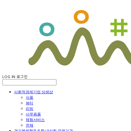
LOG IN
로그인
사회적경제기업 상생샵
식품
뷰티
리빙
사무용품
체험서비스
전체
경기북부협동조합 내실화 운영기관