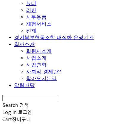
뷰티
리빙
사무용품
체험서비스
전체
경기북부협동조합 내실화 운영기관
회사소개
회원사소개
사업소개
사업연혁
사회적 경제란?
찾아오시는길
알림마당
Search
검색
Log In
로그인
Cart
장바구니