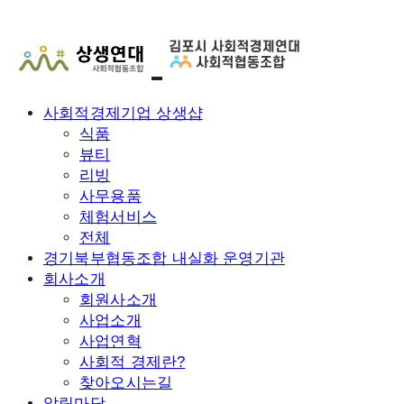
사회적경제기업 상생샵
식품
뷰티
리빙
사무용품
체험서비스
전체
경기북부협동조합 내실화 운영기관
회사소개
회원사소개
사업소개
사업연혁
사회적 경제란?
찾아오시는길
알림마당