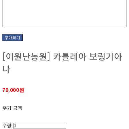
구매하기
[이원난농원] 카틀레아 보링기아
나
70,000원
추가 금액
수량