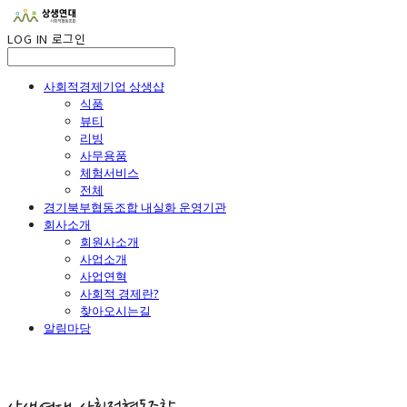
LOG IN
로그인
사회적경제기업 상생샵
식품
뷰티
리빙
사무용품
체험서비스
전체
경기북부협동조합 내실화 운영기관
회사소개
회원사소개
사업소개
사업연혁
사회적 경제란?
찾아오시는길
알림마당