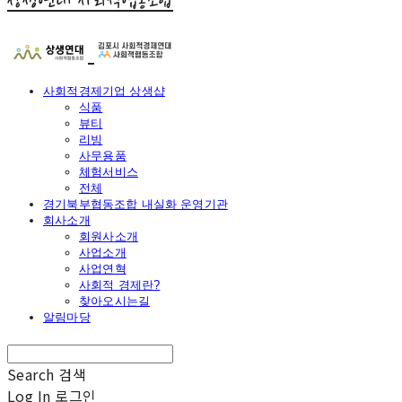
상생연대 사회적협동조합
사회적경제기업 상생샵
식품
뷰티
리빙
사무용품
체험서비스
전체
경기북부협동조합 내실화 운영기관
회사소개
회원사소개
사업소개
사업연혁
사회적 경제란?
찾아오시는길
알림마당
Search
검색
Log In
로그인