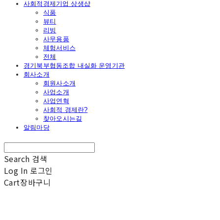
사회적경제기업 상생샵
식품
뷰티
리빙
사무용품
체험서비스
전체
경기북부협동조합 내실화 운영기관
회사소개
회원사소개
사업소개
사업연혁
사회적 경제란?
찾아오시는길
알림마당
Search
검색
Log In
로그인
Cart
장바구니