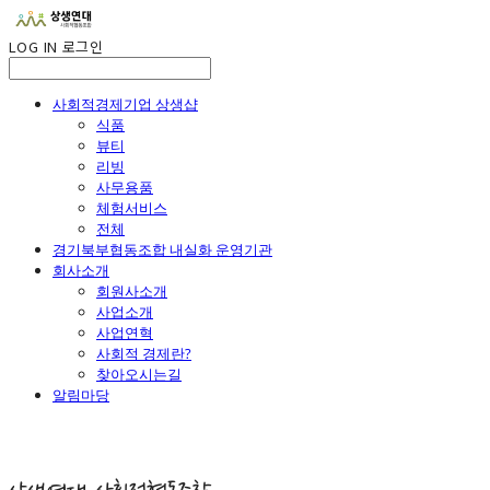
LOG IN
로그인
사회적경제기업 상생샵
식품
뷰티
리빙
사무용품
체험서비스
전체
경기북부협동조합 내실화 운영기관
회사소개
회원사소개
사업소개
사업연혁
사회적 경제란?
찾아오시는길
알림마당