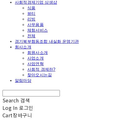
사회적경제기업 상생샵
식품
뷰티
리빙
사무용품
체험서비스
전체
경기북부협동조합 내실화 운영기관
회사소개
회원사소개
사업소개
사업연혁
사회적 경제란?
찾아오시는길
알림마당
Search
검색
Log In
로그인
Cart
장바구니