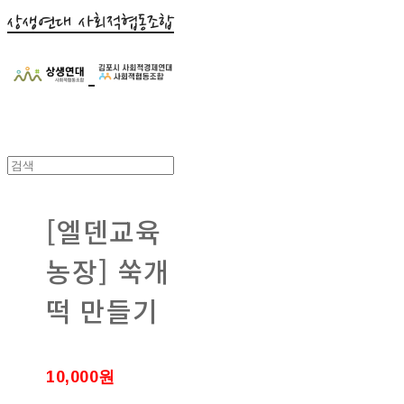
상생연대 사회적협동조합
[엘덴교육
농장] 쑥개
떡 만들기
10,000원