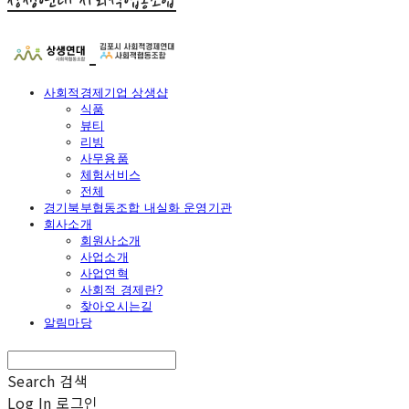
상생연대 사회적협동조합
사회적경제기업 상생샵
식품
뷰티
리빙
사무용품
체험서비스
전체
경기북부협동조합 내실화 운영기관
회사소개
회원사소개
사업소개
사업연혁
사회적 경제란?
찾아오시는길
알림마당
Search
검색
Log In
로그인