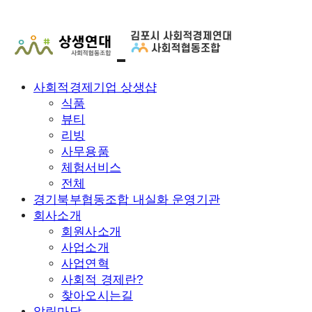
사회적경제기업 상생샵
식품
뷰티
리빙
사무용품
체험서비스
전체
경기북부협동조합 내실화 운영기관
회사소개
회원사소개
사업소개
사업연혁
사회적 경제란?
찾아오시는길
알림마당