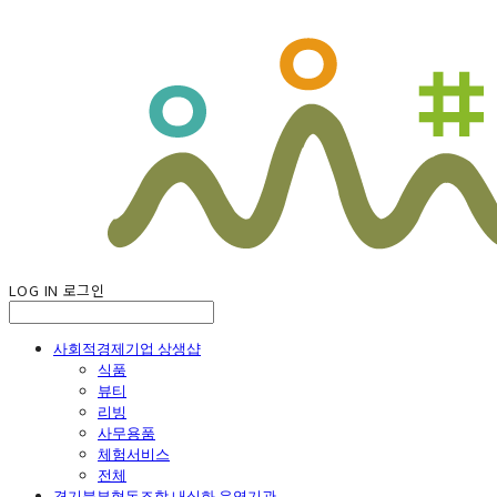
LOG IN
로그인
사회적경제기업 상생샵
식품
뷰티
리빙
사무용품
체험서비스
전체
경기북부협동조합 내실화 운영기관