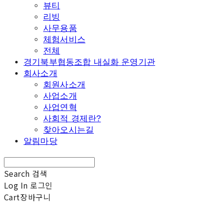
뷰티
리빙
사무용품
체험서비스
전체
경기북부협동조합 내실화 운영기관
회사소개
회원사소개
사업소개
사업연혁
사회적 경제란?
찾아오시는길
알림마당
Search
검색
Log In
로그인
Cart
장바구니