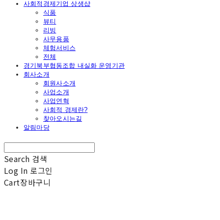
사회적경제기업 상생샵
식품
뷰티
리빙
사무용품
체험서비스
전체
경기북부협동조합 내실화 운영기관
회사소개
회원사소개
사업소개
사업연혁
사회적 경제란?
찾아오시는길
알림마당
Search
검색
Log In
로그인
Cart
장바구니