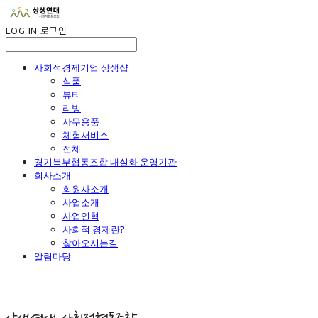
LOG IN
로그인
사회적경제기업 상생샵
식품
뷰티
리빙
사무용품
체험서비스
전체
경기북부협동조합 내실화 운영기관
회사소개
회원사소개
사업소개
사업연혁
사회적 경제란?
찾아오시는길
알림마당