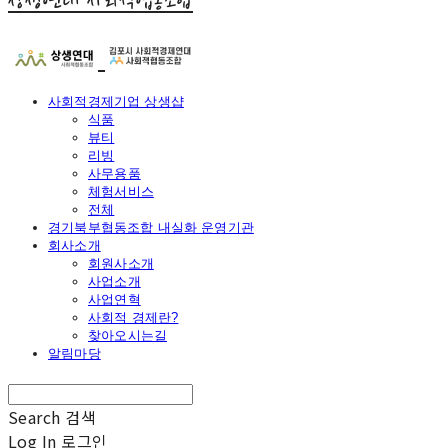
상생연대 사회적협동조합
사회적경제기업 상생샵
식품
뷰티
리빙
사무용품
체험서비스
전체
경기북부협동조합 내실화 운영기관
회사소개
회원사소개
사업소개
사업연혁
사회적 경제란?
찾아오시는길
알림마당
Search
검색
Log In
로그인